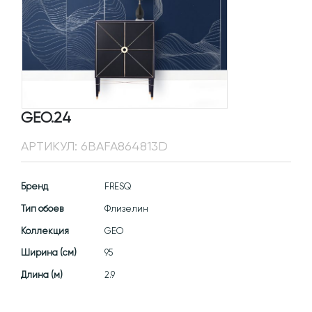
GEO.24
АРТИКУЛ:
6BAFA864813D
Бренд
FRESQ
Тип обоев
Флизелин
Коллекция
GEO
Ширина (см)
95
Длина (м)
2.9